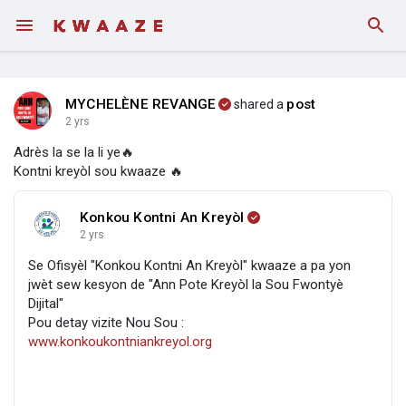
MYCHELÈNE REVANGE
post
shared a
2 yrs
Adrès la se la li ye🔥
Kontni kreyòl sou kwaaze 🔥
Konkou Kontni An Kreyòl
2 yrs
Se Ofisyèl "Konkou Kontni An Kreyòl" kwaaze a pa yon
jwèt sew kesyon de "Ann Pote Kreyòl la Sou Fwontyè
Dijital"
Pou detay vizite Nou Sou :
www.konkoukontniankreyol.org