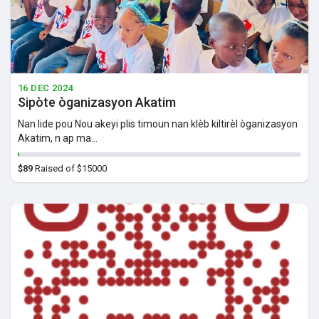
16 DEC 2024
Sipòte òganizasyon Akatim
Nan lide pou Nou akeyi plis timoun nan klèb kiltirèl òganizasyon
Akatim, n ap ma...
$89
Raised of $15000