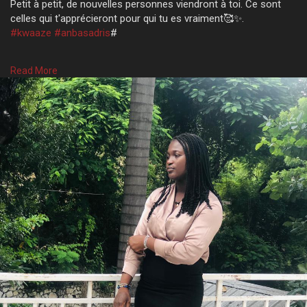
Petit à petit, de nouvelles personnes viendront à toi. Ce sont
celles qui t'apprécieront pour qui tu es vraiment🥰✨️.
#kwaaze
#anbasadris
#
Read More
Hudsonjoseph
Luckenley Shaphard DELFORT
Anderson ELusca