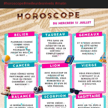
#horoscope
#meilleurdesréveils
#matin