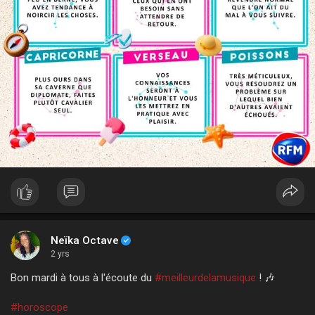
Neïka Octave
2 yrs
Bon mardi à tous à l'écoute du
#meilleurdelamusique
! 🎶
#horoscope