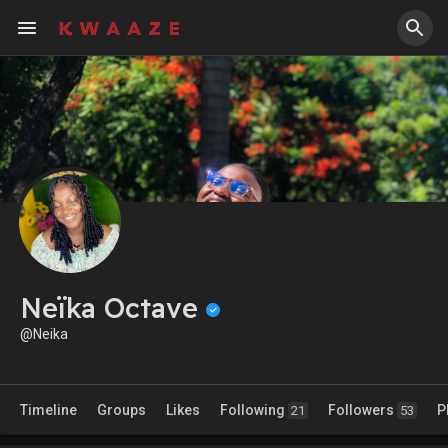
Neïka Octave
@Neika
Timeline
Groups
Likes
Following
Followers
P
21
53