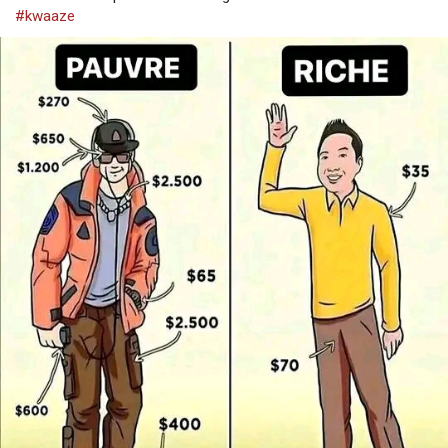
#kwaaze