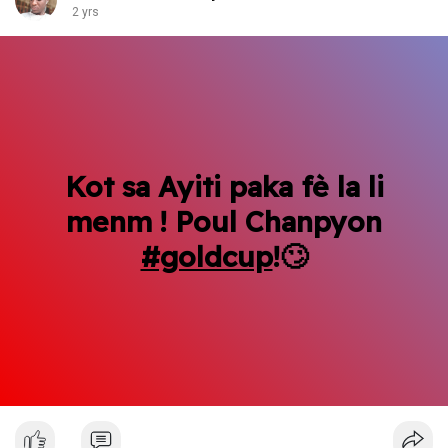
2 yrs
Kot sa Ayiti paka fè la li
menm ! Poul Chanpyon
#goldcup
!🙄