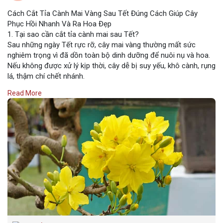
Cách Cắt Tỉa Cành Mai Vàng Sau Tết Đúng Cách Giúp Cây
Phục Hồi Nhanh Và Ra Hoa Đẹp
1. Tại sao cần cắt tỉa cành mai sau Tết?
Sau những ngày Tết rực rỡ, cây mai vàng thường mất sức
nghiêm trọng vì đã dồn toàn bộ dinh dưỡng để nuôi nụ và hoa.
Nếu không được xử lý kịp thời, cây dễ bị suy yếu, khô cành, rụng
lá, thậm chí chết nhánh.
Read More
https://yeumaivang.com/diem-thu-mua-mai-vang/
https://yeumaivang.com/nguon-cung-cap-mai-vang/
https://yeumaivang.com/gia-ban....-mai-vang-2023-dinh-