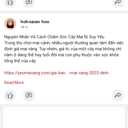
https://yeumaivang.com/cach-ch....on-chau-trong-mai-va
https://yeumaivang.com/mai-vang-ben-tre/
hohoaian hoo
48 w
Nguyên Nhân Và Cách Chăm Sóc Cây Mai Bị Suy Yếu
Trong thú chơi mai cảnh, nhiều người thường quan tâm đến việc
định giá mai vàng. Tuy nhiên, giá trị của một cây mai không chỉ
nằm ở dáng thế hay tuổi đời mà còn phụ thuộc vào sức khỏe
tổng thể của cây.
https://yeumaivang.com/gia-ban....-mai-vang-2023-dinh-
Read More
https://yeumaivang.com/mai-nhi-ngoc-toan/
https://yeumaivang.com/phoi-mai-vang-la-gi/