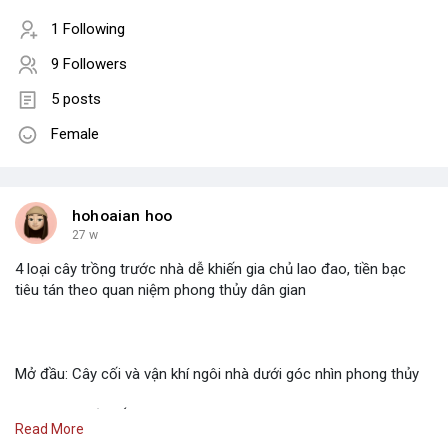
1 Following
9 Followers
5 posts
Female
hohoaian hoo
27 w
4 loại cây trồng trước nhà dễ khiến gia chủ lao đao, tiền bạc
tiêu tán theo quan niệm phong thủy dân gian
Mở đầu: Cây cối và vận khí ngôi nhà dưới góc nhìn phong thủy
Trong đời sống Á Đông, đặc biệt là văn hóa Việt Nam, cây xanh
Read More
không chỉ đơn thuần mang ý nghĩa làm đẹp hay che mát cho