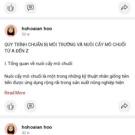
không gian sống. Từ xa xưa, ông bà ta đã quan niệm rằng cây
cối có mối liên hệ mật thiết với vận khí của ngôi nhà và cuộc
sống của gia chủ.
https://vigen.vn/
hohoaian hoo
33 w
https://vigen.vn/
top-5-trung-tam-cay-giong-lon-nhat-viet-nam
QUY TRÌNH CHUẨN BỊ MÔI TRƯỜNG VÀ NUÔI CẤY MÔ CHUỐI
TỪ A ĐẾN Z
https://vigen.vn/
vigen-trung-tam-nuoi-cay-mo-thuc-vat-uy-tin
I. Tổng quan về nuôi cấy mô chuối
Nuôi cấy mô chuối là một trong những kỹ thuật nhân giống tiên
tiến được ứng dụng rộng rãi trong sản xuất nông nghiệp hiện
đại. Phương pháp này cho phép tạo ra số lượng lớn cây chuối
Read More
giống đồng đều, sạch bệnh và có khả năng sinh trưởng mạnh.
https://vigen.vn/
https://vigen.vn/
dua-sap-cay-mo-chat-luong/
hohoaian hoo
42 w