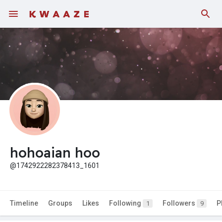
hohoaian hoo
@1742922282378413_1601
Timeline
Groups
Likes
Following
Followers
P
1
9