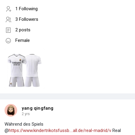
1 Following
3 Followers
2 posts
Female
yang qingfang
2 yrs
Während des Spiels
@
https://www.kindertrikotsfussb....all.de/real-madrid/v
Real