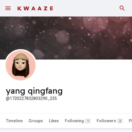
yang qingfang
@1720227832803290_235
Timeline
Groups
Likes
Following
Followers
P
1
3