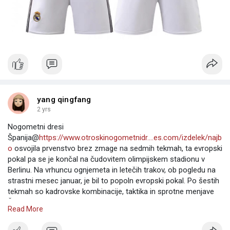
yang qingfang
2 yrs
Nogometni dresi
Španija@
https://www.otroskinogometnidr....es.com/izdelek/najb
o
osvojila prvenstvo brez zmage na sedmih tekmah, ta evropski
pokal pa se je končal na čudovitem olimpijskem stadionu v
Berlinu. Na vrhuncu ognjemeta in letečih trakov, ob pogledu na
strastni mesec januar, je bil to popoln evropski pokal. Po šestih
tekmah so kadrovske kombinacije, taktika in sprotne menjave
Španije in Anglije v finalu že zdavnaj jasne. Celo angleški
Read More
selektor Southgate, ki so ga zasliševali mediji in navijači, je
potožil, da moja taktika nima skrivnosti.