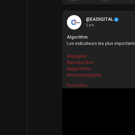
@EADIGITAL
2 yrs
Algorithm
Les indicateurs les plus important
#eadigital
#perspective
#algorithme
#marketingdigital
#commentaire
Read More
#partages
#likes