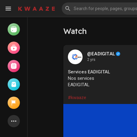
Watch
Watch
Reels
@EADIGITAL
2 yrs
Movies
Services EADIGITAL
Nos services
EADIGITAL
Browse Events
My events
#kwaaze
Latest Products