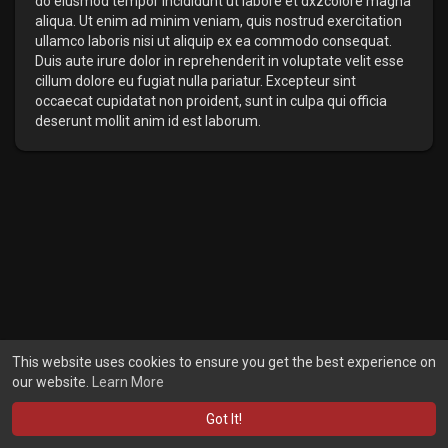
do eiusmod tempor incididunt ut labore et dxzcolore magna
aliqua. Ut enim ad minim veniam, quis nostrud exercitation
ullamco laboris nisi ut aliquip ex ea commodo consequat.
Duis aute irure dolor in reprehenderit in voluptate velit esse
cillum dolore eu fugiat nulla pariatur. Excepteur sint
occaecat cupidatat non proident, sunt in culpa qui officia
deserunt mollit anim id est laborum.
This website uses cookies to ensure you get the best experience on
our website.
Learn More
Got It!