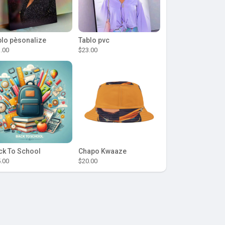
blo pèsonalize
Tablo pvc
.00
$23.00
ck To School
Chapo Kwaaze
.00
$20.00