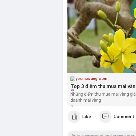
My Pages
Liked Pages
Forum
Explore
Popular Posts
Games
Jobs
Offers
yeumaivang.com
Top 3 điểm thu mua mai vàng
Những điểm thu mua mai vàng giá 
Fundings
doanh mai vàng
Like
Comment