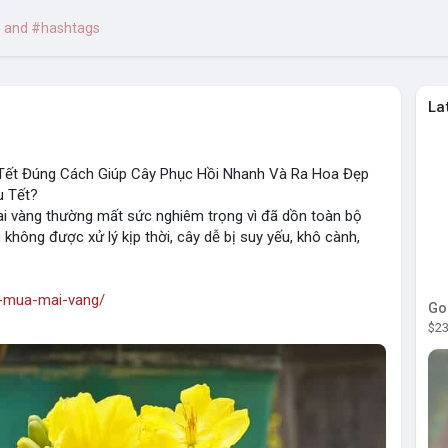
La
Tết Đúng Cách Giúp Cây Phục Hồi Nhanh Và Ra Hoa Đẹp
u Tết?
ai vàng thường mất sức nghiêm trọng vì đã dồn toàn bộ
không được xử lý kịp thời, cây dễ bị suy yếu, khô cành,
u-mua-mai-vang/
Go
$23
ung-cap-mai-vang/
.-mai-vang-2023-dinh-