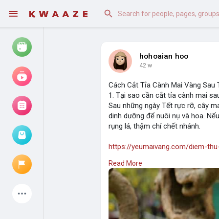
hohoaian hoo
42 w
Watch
Reels
Cách Cắt Tỉa Cành Mai Vàng Sau 
1. Tại sao cần cắt tỉa cành mai sa
Movies
Sau những ngày Tết rực rỡ, cây m
dinh dưỡng để nuôi nụ và hoa. Nếu 
rụng lá, thậm chí chết nhánh.
Browse Events
My events
https://yeumaivang.com/diem-th
Read More
https://yeumaivang.com/nguon-c
https://yeumaivang.com/gia-ban...
Latest Products