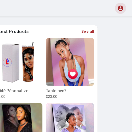
test Products
See all
blè Pèsonalize
Tablo pvc?
.00
$23.00